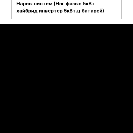
Нарны систем (Нэг фазын 5кВт
хайбрид инвертер 5кВт.ц батарей)
© 2035 by Business Na
Нарны эрчим хүч
Дулааны насос
Холбоо барих