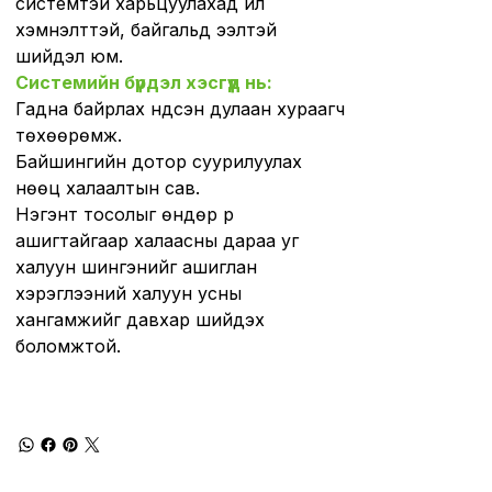
системтэй харьцуулахад илүү
хэмнэлттэй, байгальд ээлтэй
шийдэл юм.
Системийн бүрдэл хэсгүүд нь:
Гадна байрлах үндсэн дулаан хураагч
төхөөрөмж.
Байшингийн дотор суурилуулах
нөөц халаалтын сав.
Нэгэнт тосолыг өндөр үр
ашигтайгаар халаасны дараа уг
халуун шингэнийг ашиглан
хэрэглээний халуун усны
хангамжийг давхар шийдэх
боломжтой.