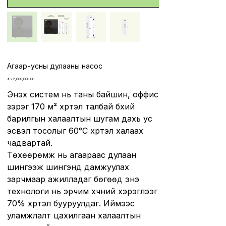
Агаар-усны дулааны насос
Price
₮ 22,800,000.00
Энэхүү систем нь таны байшин, оффис
зэрэг 170 м² хүртэл талбай бүхий
барилгын халаалтын шугам дахь ус
эсвэл тосолыг 60°C хүртэл халаах
чадвартай.
Төхөөрөмж нь агаараас дулаан
шингээж шингэнд дамжуулах
зарчмаар ажилладаг бөгөөд энэ
технологи нь эрчим хүчний хэрэглээг
70% хүртэл бууруулдаг. Иймээс
уламжлалт цахилгаан халаалтын