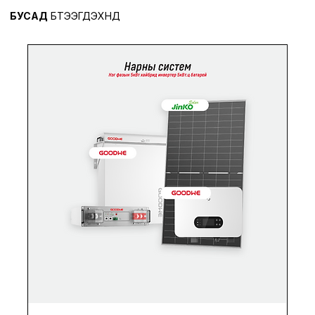
БУСАД
БҮТЭЭГДЭХҮҮНҮҮД