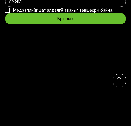
Мэдээллийг цаг алдалгүй авахыг зөвшөөрч байна.
Бүртгүүлэх
Холбоо барих
contact@eco2.mn
Утас: +976 7588-0202
Чингэлтэй дүүрэг, 1-р хороо, ЖЖ цамхаг, 10
давхар.
Даваа - Баасан 9:00 - 18:00
Бямба, Ням амарна
Бүх эрх хуулиар хамгаалагдсан © 2035. "Эко сквэр энержи
дистрибюшнс” ХХК