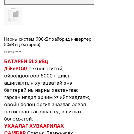
Нарны систем (100кВт хайбрид инвертер
50кВт.ц батарей)
Price
₮ 236,128,200.00
БАТАРЕЙ 51.2 кВц
/LiFePO4/
технологитой,
ойролцоогоор 6000+ цикл
ашиглалтын хугацаатай энэ
баттерей нь нарны хавтангаас
гарсан илүүдэл эрчим хүчийг хадгалж,
оройн болон оргил ачаалал эсвэл
цахилгаан тасарсан үед ашиглах
боломжтой.
УХААЛАГ ХУВААРИЛАХ
САМБАР
Статик Дамжуулах