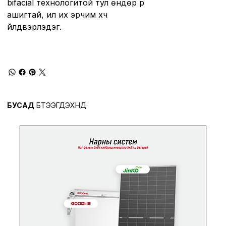
bifacial технологитой тул өндөр үр
ашигтай, илүү их эрчим хүч
үйлдвэрлэдэг.
БУСАД
БҮТЭЭГДЭХҮҮНҮҮД