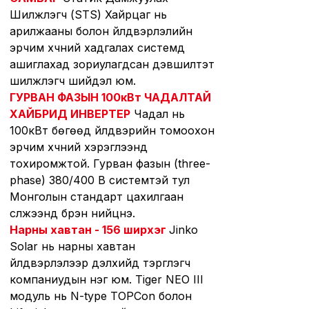
Шилжүүлэгч (STS) Хайрцаг нь
арилжааны болон үйлдвэрлэлийн
эрчим хүчний хадгалах системд
ашиглахад зориулагдсан дэвшилтэт
шилжүүлэгч шийдэл юм.
ГУРВАН ФАЗЫН 100кВт ЧАДАЛТАЙ
ХАЙБРИД ИНВЕРТЕР
Чадал нь
100кВт бөгөөд үйлдвэрийн томоохон
эрчим хүчний хэрэглээнд
тохиромжтой. Гурван фазын (three-
phase) 380/400 В системтэй тул
Монголын стандарт цахилгаан
сүлжээнд бүрэн нийцнэ.
Нарны хавтан - 156 ширхэг
Jinko
Solar нь нарны хавтан
үйлдвэрлэлээр дэлхийд тэргүүлэгч
компаниудын нэг юм. Tiger NEO III
модуль нь N-type TOPCon болон