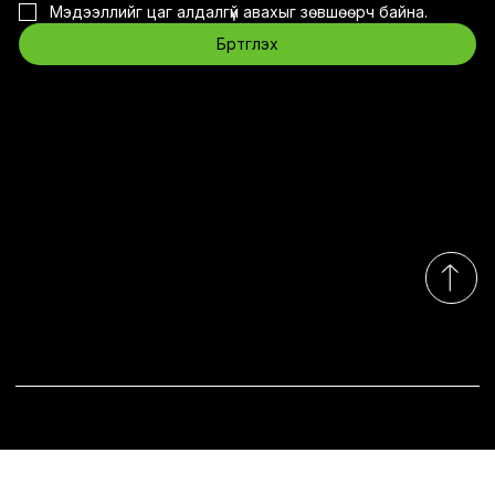
Мэдээллийг цаг алдалгүй авахыг зөвшөөрч байна.
Бүртгүүлэх
Холбоо барих
contact@eco2.mn
Утас: +976 7588-0202
Чингэлтэй дүүрэг, 1-р хороо, ЖЖ цамхаг, 10
давхар.
Даваа - Баасан 9:00 - 18:00
Бямба, Ням амарна
Бүх эрх хуулиар хамгаалагдсан © 2035. "Эко сквэр энержи
дистрибюшнс” ХХК