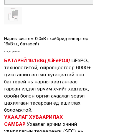
Нарны систем (20кВт хайбрид инвертер
16кВт.ц батарей)
Price
₮ 58,837,800.00
БАТАРЕЙ 16.1 кВц /LiFePO4/
LiFePO₄
технологитой, ойролцоогоор 6000+
цикл ашиглалтын хугацаатай энэ
баттерей нь нарны хавтангаас
гарсан илүүдэл эрчим хүчийг хадгалж,
оройн болон оргил ачаалал эсвэл
цахилгаан тасарсан үед ашиглах
боломжтой.
УХААЛАГ ХУВААРИЛАХ
САМБАР
Ухаалаг эрчим хүчний
удирдлагын төхөөрөмж (SEC) нь