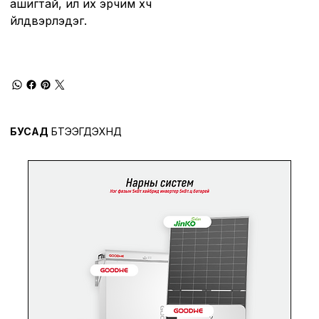
ашигтай, илүү их эрчим хүч
үйлдвэрлэдэг.
БУСАД
БҮТЭЭГДЭХҮҮНҮҮД