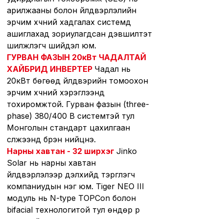
арилжааны болон үйлдвэрлэлийн
эрчим хүчний хадгалах системд
ашиглахад зориулагдсан дэвшилтэт
шилжүүлэгч шийдэл юм.
ГУРВАН ФАЗЫН 20кВт ЧАДАЛТАЙ
ХАЙБРИД ИНВЕРТЕР
Чадал нь
20кВт бөгөөд үйлдвэрийн томоохон
эрчим хүчний хэрэглээнд
тохиромжтой. Гурван фазын (three-
phase) 380/400 В системтэй тул
Монголын стандарт цахилгаан
сүлжээнд бүрэн нийцнэ.
Нарны хавтан - 32 ширхэг
Jinko
Solar нь нарны хавтан
үйлдвэрлэлээр дэлхийд тэргүүлэгч
компаниудын нэг юм. Tiger NEO III
модуль нь N-type TOPCon болон
bifacial технологитой тул өндөр үр